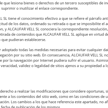
 de que lesiona bienes o derechos de un tercero susceptibles de i
a suprimir o inutilizar el enlace correspondiente.
SL tiene el conocimiento efectivo a que se refiere el párrafo an
citud de los datos, ordenado su retirada o que se imposibilite el 
ión, y ALCAUFAR VELL SL conociera la correspondiente resolución, 
etirada de contenidos que ALCAUFAR VELL SL aplique en virtud de
 que pudieran establecerse.
adoptado todas las medidas necesarias para evitar cualquier daño
vegación por su sitio web. En consecuencia, ALCAUFAR VELL SL no
e por la navegación por Internet pudiera sufrir el usuario. Asimi
, veracidad, validez o legalidad de sitios ajenos a su propiedad a
erecho a realizar las modificaciones que considere oportunas, si
rente a los contenidos del sitio web, como en las condiciones de 
ación. Los cambios a los que hace referencia este apartado, no af
a fecha de publicación de los mismos.